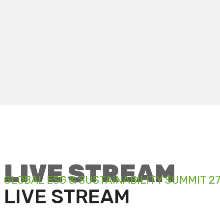
LIVE STREAM
GLOBAL ESG & SUSTAINABILITY SUMMIT 27.
LIVE STREAM