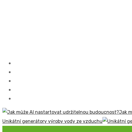
Jak m
Unikátní generátory výroby vody ze vzduchu